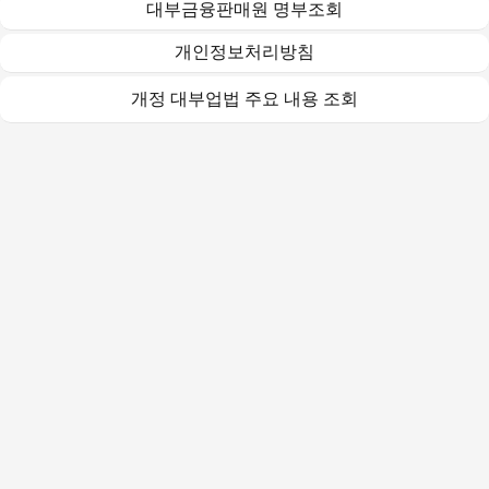
대부금융판매원 명부조회
개인정보처리방침
개정 대부업법 주요 내용 조회
(주)오케이다이렉트대부중개
2016-서울강동-00074(대부중개업) / TEL : 1661-0670
대출금리 : 최대 연 20%이내
(연체금리 대출금리 + 3%p이내(연20%이내))
대상고객 : 만 20세 이상 만 70세 미만
취급수수료 등 기타부대비용 없음. 중개수수료를 요구하거나
받는 것은 불법입니다.
단, 일부 담보대출 상품에 한해 저당설정, 해지비용과
조기상환수수료가 발생할 수 있음