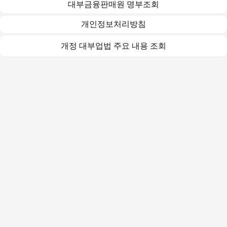
대부금융판매원 명부조회
개인정보처리방침
개정 대부업법 주요 내용 조회
(주)오케이다이렉트대부중개
2016-서울강동-00074(대부중개업) / TEL : 1661-0670
대출금리 : 최대 연 20%이내
(연체금리 대출금리 + 3%p이내(연20%이내))
대상고객 : 만 20세 이상 만 70세 미만
취급수수료 등 기타부대비용 없음. 중개수수료를 요구하거나
받는 것은 불법입니다.
단, 일부 담보대출 상품에 한해 저당설정, 해지비용과
조기상환수수료가 발생할 수 있음