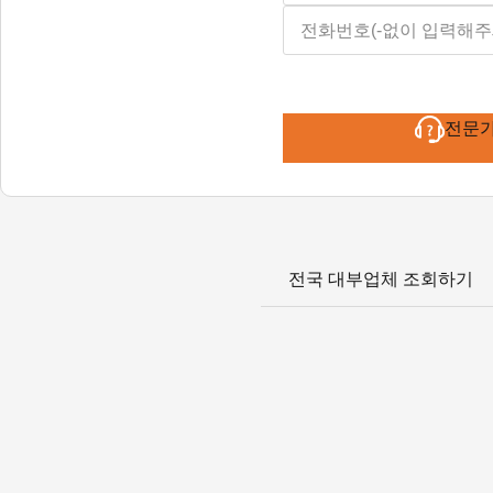
전문
전국 대부업체 조회하기
(주)오케이다이렉트대부중개
2016-서울강동-00074(대부중개업) / TEL : 1661-0670
대출금리 : 최대 연 20%이내
(연체금리 대출금리 + 3%p이내(연20%이내))