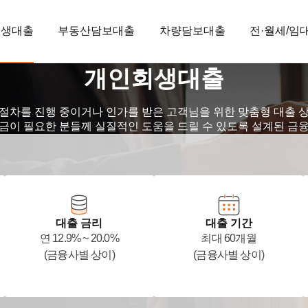
회생대출
부동산담보대출
차량담보대출
전·월세/임
개인회생대출
절차를 진행 중이거나 인가를 받은 고객님을 위한 맞춤형 대출 
금이 필요한 분들께 실질적인 도움을 드릴 수 있도록 설계된 금
대출 금리
대출 기간
연 12.9% ~ 20.0%
최대 60개월
(금융사별 상이)
(금융사별 상이)