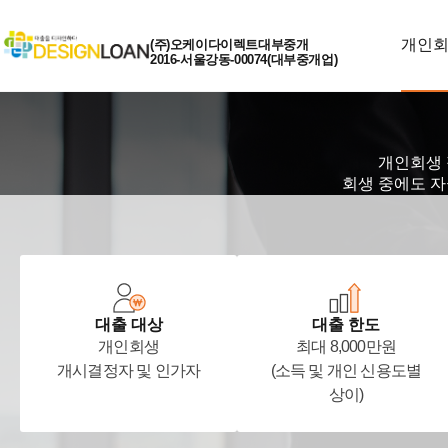
개인
(주)오케이다이렉트대부중개
2016-서울강동-00074(대부중개업)
개인회생 
회생 중에도 자
대출 대상
대출 한도
개인회생
최대 8,000만원
개시결정자 및 인가자
(소득 및 개인 신용도별
상이)