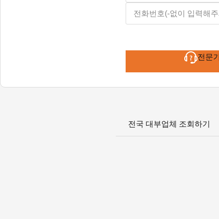
전문
전국 대부업체 조회하기
(주)오케이다이렉트대부중개
2016-서울강동-00074(대부중개업) / TEL : 1661-0670
대출금리 : 최대 연 20%이내
(연체금리 대출금리 + 3%p이내(연20%이내))