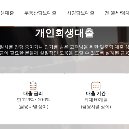
회생대출
부동산담보대출
차량담보대출
전·월세/임
개인회생대출
절차를 진행 중이거나 인가를 받은 고객님을 위한 맞춤형 대출 
금이 필요한 분들께 실질적인 도움을 드릴 수 있도록 설계된 금
대출 금리
대출 기간
연 12.9% ~ 20.0%
최대 60개월
(금융사별 상이)
(금융사별 상이)