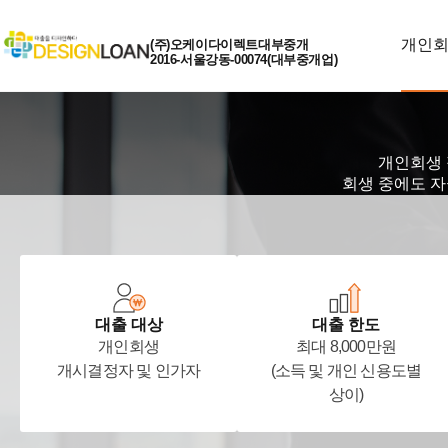
개인
(주)오케이다이렉트대부중개
2016-서울강동-00074(대부중개업)
개인회생 
회생 중에도 자
대출 대상
대출 한도
개인회생
최대 8,000만원
개시결정자 및 인가자
(소득 및 개인 신용도별
상이)