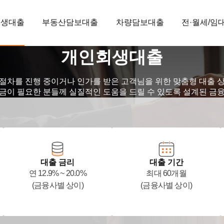
회생대출
부동산담보대출
차량담보대출
전·월세/임
개인회생대출
절차를 진행 중이거나 인가를 받은 고객님을 위한 맞춤형 대출 
금이 필요한 분들께 실질적인 도움을 드릴 수 있도록 설계된 금
대출 금리
대출 기간
연 12.9% ~ 20.0%
최대 60개월
(금융사별 상이)
(금융사별 상이)