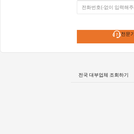
전문
전국 대부업체 조회하기
(주)오케이다이렉트대부중개
2016-서울강동-00074(대부중개업) / TEL : 1661-0670
대출금리 : 최대 연 20%이내
(연체금리 대출금리 + 3%p이내(연20%이내))