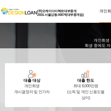
개인
(주)오케이다이렉트대부중개
2016-서울강동-00074(대부중개업)
개인회생 
회생 중에도 자
대출 대상
대출 한도
개인회생
최대 8,000만원
개시결정자 및 인가자
(소득 및 개인 신용도별
상이)